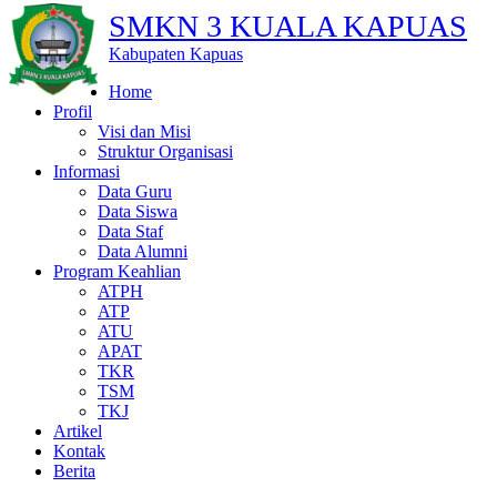
SMKN 3 KUALA KAPUAS
Kabupaten Kapuas
Home
Profil
Visi dan Misi
Struktur Organisasi
Informasi
Data Guru
Data Siswa
Data Staf
Data Alumni
Program Keahlian
ATPH
ATP
ATU
APAT
TKR
TSM
TKJ
Artikel
Kontak
Berita