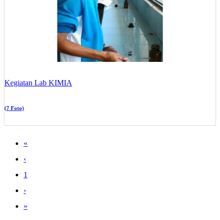
Kegiatan Lab KIMIA
(7 Foto)
«
‹
1
›
»