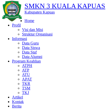
SMKN 3 KUALA KAPUAS
Kabupaten Kapuas
Home
Profil
Visi dan Misi
Struktur Organisasi
Informasi
Data Guru
Data Siswa
Data Staf
Data Alumni
Program Keahlian
ATPH
ATP
ATU
APAT
TKR
TSM
TKJ
Artikel
Kontak
Berita